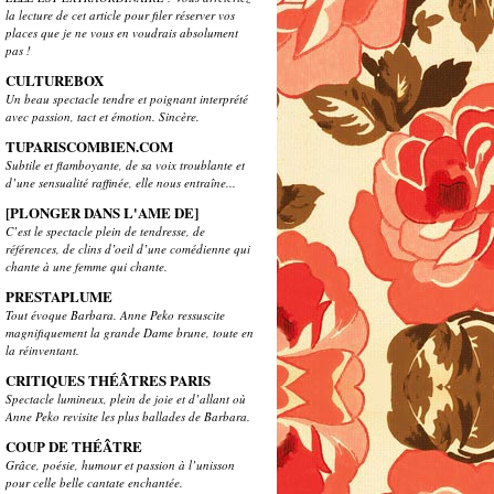
la lecture de cet article pour filer réserver vos
places que je ne vous en voudrais absolument
pas !
CULTUREBOX
Un beau spectacle tendre et poignant interprété
avec passion, tact et émotion. Sincère.
TUPARISCOMBIEN.COM
Subtile et flamboyante, de sa voix troublante et
d’une sensualité raffinée, elle nous entraîne...
[PLONGER DANS L'AME DE]
C’est le spectacle plein de tendresse, de
références, de clins d’oeil d’une comédienne qui
chante à une femme qui chante.
PRESTAPLUME
Tout évoque Barbara. Anne Peko ressuscite
magnifiquement la grande Dame brune, toute en
la réinventant.
CRITIQUES THÉÂTRES PARIS
Spectacle lumineux, plein de joie et d’allant où
Anne Peko revisite les plus ballades de Barbara.
COUP DE THÉÂTRE
Grâce, poésie, humour et passion à l’unisson
pour celle belle cantate enchantée.