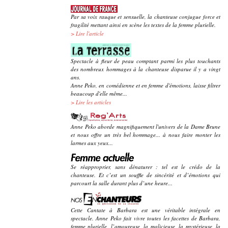
Par sa voix rauque et sensuelle, la chanteuse conjugue force et
fragilité mettant ainsi en scène les textes de la femme plurielle.
>
Lire l'article
Spectacle à fleur de peau comptant parmi les plus touchants
des nombreux hommages à la chanteuse disparue il y a vingt
ans.
Anne Peko, en comédienne et en femme d'émotions, laisse filtrer
beaucoup d'elle même...
>
Lire les articles
Anne Peko aborde magnifiquement l'univers de la Dame Brune
et nous offre un très bel hommage... à nous faire monter les
larmes aux yeux...
Se réapproprier, sans dénaturer : tel est le crédo de la
chanteuse. Et c’est un souffle de sincérité et d’émotions qui
parcourt la salle durant plus d’une heure...
Cette Cantate à Barbara est une véritable intégrale en
spectacle. Anne Peko fait vivre toutes les facettes de Barbara,
femme plurielle, l’amoureuse, la malicieuse, la mystérieuse, la