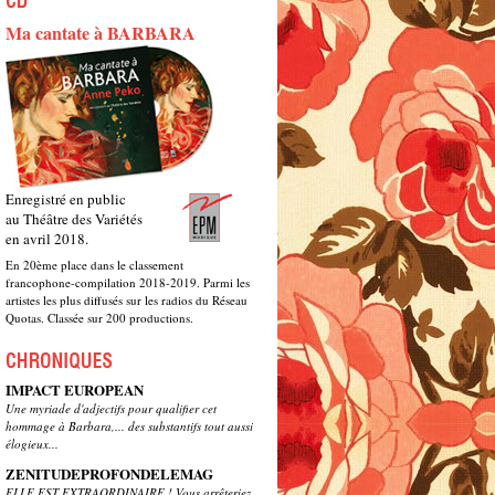
Ma cantate à BARBARA
Enregistré en public
au Théâtre des Variétés
en avril 2018.
En 20ème place dans le classement
francophone-compilation 2018-2019. Parmi les
artistes les plus diffusés sur les radios du Réseau
Quotas. Classée sur 200 productions.
IMPACT EUROPEAN
Une myriade d'adjectifs pour qualifier cet
hommage à Barbara,... des substantifs tout aussi
élogieux...
ZENITUDEPROFONDELEMAG
ELLE EST EXTRAORDINAIRE ! Vous arrêteriez