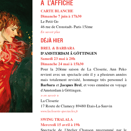
CARTE BLANCHE
Dimanche 7 juin à 17h30
Le Petit Go
46 rue de Cronstadt- Paris 15ème
En savoir plus
BREL & BARBARA
D'AMSTERDAM Á GÖTTINGEN
Samedi 23 mai à 20h
Dimanche 24 mai à 15h30
Pour la 2Oème saison de La Closerie, Ann Peko
revient avec un spectacle crée il y a plusieurs années
mais totalement revisité, hommage très personnel à
Barbara
Jacques Brel
et
, et vous emmène en voyage
d'Amsterdam à Göttingen.
> en savoir +
La Closerie
17 Route de Clamecy 89480 Etais-La-Sauvin
www.lacloserie-spectacles.fr
SWING TRALALA
Mercredi 15 avril à 19h
Spectacle de l'Atelier Chanson programmé par le